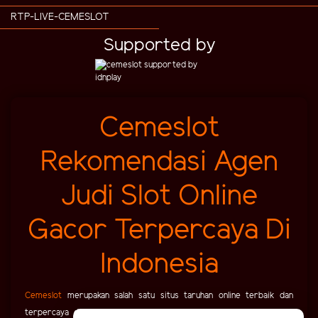
RTP-LIVE-CEMESLOT
Supported by
Cemeslot
Rekomendasi Agen
Judi Slot Online
Gacor Terpercaya Di
Indonesia
Cemeslot
merupakan salah satu situs taruhan online terbaik dan
terpercaya di indonesia yang menyediakan berbagai macam jenis