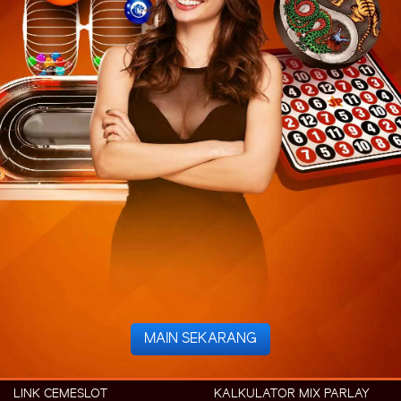
MAIN SEKARANG
LINK CEMESLOT
KALKULATOR MIX PARLAY